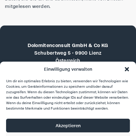
mitgelesen werden.
Dolomitenconsult GmbH & Co KG
Schubertweg 5 • 9900 Lienz
Österreich
Einwilligung verwalten
+43 676 4102710
Um dir ein optimales Erlebnis zu bieten, verwenden wir Technologien wie
martin.doebler@dolomitenconsult.com
Cookies, um Geräteinformationen zu speichern und/oder darauf
zuzugreifen. Wenn du diesen Technologien zustimmst, können wir Daten
LinkedIn
wie das Surfverhalten oder eindeutige IDs auf dieser Website verarbeiten.
Berichte & Vorträge
Wenn du deine Einwillligung nicht erteilst oder zurückziehst, können
bestimmte Merkmale und Funktionen beeinträchtigt werden.
Jetzt unverbindlich anfragen
Akzeptieren