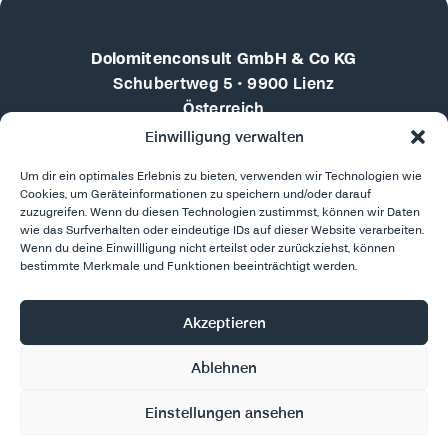
Dolomitenconsult GmbH & Co KG
Schubertweg 5 • 9900 Lienz
Österreich
Einwilligung verwalten
+43 676 4102710
Um dir ein optimales Erlebnis zu bieten, verwenden wir Technologien wie
martin.doebler@dolomitenconsult.com
Cookies, um Geräteinformationen zu speichern und/oder darauf
zuzugreifen. Wenn du diesen Technologien zustimmst, können wir Daten
LinkedIn
wie das Surfverhalten oder eindeutige IDs auf dieser Website verarbeiten.
Berichte & Vorträge
Wenn du deine Einwillligung nicht erteilst oder zurückziehst, können
bestimmte Merkmale und Funktionen beeinträchtigt werden.
Jetzt unverbindlich anfragen
Akzeptieren
Ablehnen
Impressum
Sitemap
Datenschutz
Einstellungen ansehen