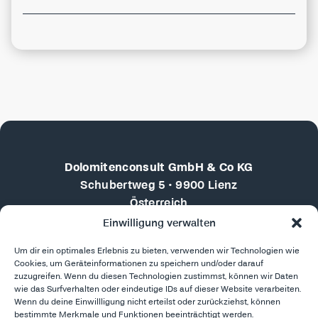
Dolomitenconsult GmbH & Co KG
Schubertweg 5 • 9900 Lienz
Österreich
Einwilligung verwalten
+43 676 4102710
Um dir ein optimales Erlebnis zu bieten, verwenden wir Technologien wie
martin.doebler@dolomitenconsult.com
Cookies, um Geräteinformationen zu speichern und/oder darauf
zuzugreifen. Wenn du diesen Technologien zustimmst, können wir Daten
LinkedIn
wie das Surfverhalten oder eindeutige IDs auf dieser Website verarbeiten.
Reports & Presentations
Wenn du deine Einwillligung nicht erteilst oder zurückziehst, können
bestimmte Merkmale und Funktionen beeinträchtigt werden.